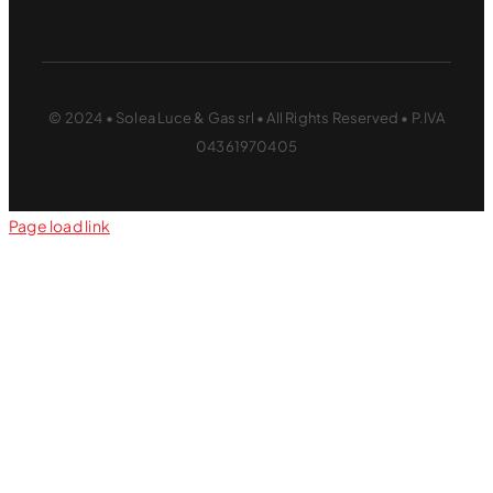
© 2024 • Solea Luce & Gas srl • All Rights Reserved • P.IVA
04361970405
Page load link