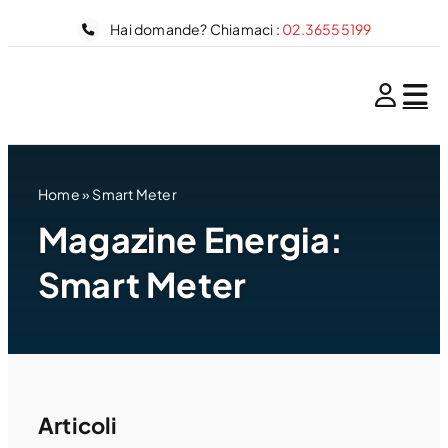
Salta
Hai domande? Chiamaci :
02.36555199
al
contenuto
Home
»
Smart Meter
Magazine Energia:
Smart Meter
Articoli