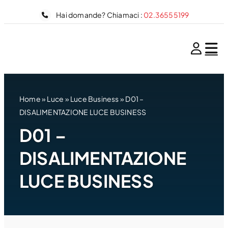
Salta
Hai domande? Chiamaci :
02.36555199
al
contenuto
Home
»
Luce
»
Luce Business
»
D01 –
DISALIMENTAZIONE LUCE BUSINESS
D01 –
DISALIMENTAZIONE
LUCE BUSINESS