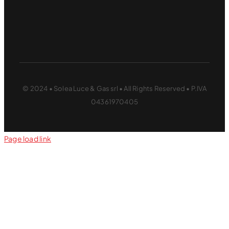
© 2024 • Solea Luce & Gas srl • All Rights Reserved • P.IVA
04361970405
Page load link